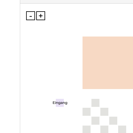
-
+
Eingang